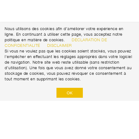
Nous utilisons des cookies afin d'améliorer votre expérience en
ligne. En continuant à utiliser cette page, vous acceptez notre
politique en matière de cookies.
DÉCLARATION DE
CONFIDENTIALITÉ
DISCLAIMER
Si vous ne voulez pas que les cookies soient stockés, vous pouvez
l'empêcher en effectuant les réglages appropriés dans votre logiciel
de navigation. Notre site web reste utilisable (sans restriction
d'utilisation). Une fois que vous avez donné votre consentement au
stockage de cookies, vous pouvez révoquer ce consentement à
tout moment en supprimant les cookies.
OK
Marti Tunnel AG
Seedorffeldstrasse 21
+41 31 388 75 10
CH-3302 Moosseedorf
tunnel@martiag.ch