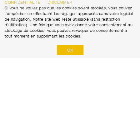
CONFIDENTIALITÉ
DISCLAIMER
Si vous ne voulez pas que les cookies soient stockés, vous pouvez
l'empêcher en effectuant les réglages appropriés dans votre logiciel
de navigation. Notre site web reste utilisable (sans restriction
d'utilisation). Une fois que vous avez donné votre consentement au
stockage de cookies, vous pouvez révoquer ce consentement à
tout moment en supprimant les cookies.
OK
Marti Tunnel AG
Seedorffeldstrasse 21
+41 31 388 75 10
CH-3302 Moosseedorf
tunnel@martiag.ch
​POLITIQUE DE CONFIDENTIALITÉ​​
DISCLAIMER