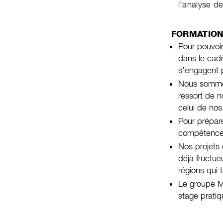
l’analyse d
FORMATION
Pour pouvoir
dans le cadr
s’engagent p
Nous sommes 
ressort de n
celui de nos
Pour prépare
compétences 
Nos projets 
déjà fructue
régions qui 
Le groupe Ma
stage prati