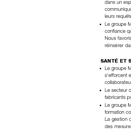
dans un espr
communiquon
leurs requêt
Le groupe Ma
confiance q
Nous favori
réinsérer d
SANTÉ ET 
Le groupe Ma
s’efforcent 
collaborateu
L
e secteur d
fabricants p
Le groupe M
formation co
La gestion d
des mesures