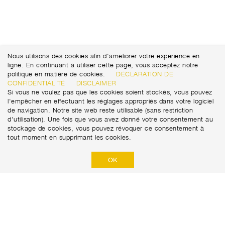
Nous utilisons des cookies afin d'améliorer votre expérience en
ligne. En continuant à utiliser cette page, vous acceptez notre
politique en matière de cookies.
DÉCLARATION DE
CONFIDENTIALITÉ
DISCLAIMER
Si vous ne voulez pas que les cookies soient stockés, vous pouvez
l'empêcher en effectuant les réglages appropriés dans votre logiciel
de navigation. Notre site web reste utilisable (sans restriction
d'utilisation). Une fois que vous avez donné votre consentement au
stockage de cookies, vous pouvez révoquer ce consentement à
tout moment en supprimant les cookies.
OK
Marti Tunnel AG
Seedorffeldstrasse 21
+41 31 388 75 10
CH-3302 Moosseedorf
tunnel@martiag.ch