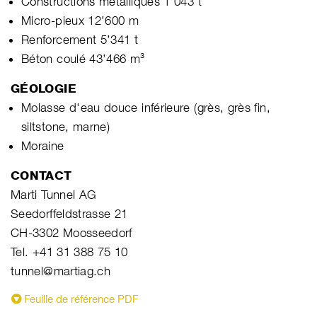
Constructions métalliques 1’043 t
Micro-pieux 12’600 m
Renforcement 5’341 t
Béton coulé 43’466 m³
GÉOLOGIE
Molasse d'eau douce inférieure (grès, grès fin,
siltstone, marne)
Moraine
CONTACT
Marti Tunnel AG
Seedorffeldstrasse 21
CH-3302 Moosseedorf
Tel. +41 31 388 75 10
tunnel@martiag.ch
Feuille de référence PDF