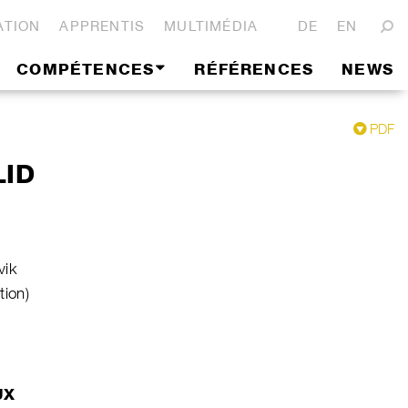
ATION
APPRENTIS
MULTIMÉDIA
DE
EN
COMPÉTENCES
RÉFÉRENCES
NEWS
PDF
LID
vik
tion)
UX