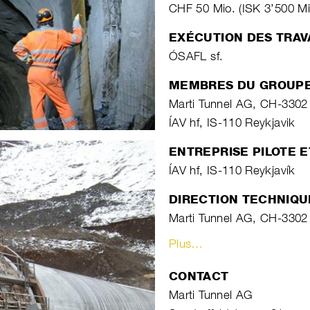
CHF 50 Mio. (ISK 3’500 Mi
EXÉCUTION DES TRA
ÓSAFL sf.
MEMBRES DU GROUP
Marti Tunnel AG, CH-3302
ÍAV hf, IS-110 Reykjavik
ENTREPRISE PILOTE 
ÍAV hf, IS-110 Reykjavík
DIRECTION TECHNIQU
Marti Tunnel AG, CH-3302
Plus…
CONTACT
Marti Tunnel AG