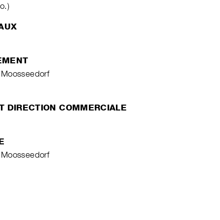
o.)
VAUX
EMENT
 Moosseedorf
ET DIRECTION COMMERCIALE
E
 Moosseedorf