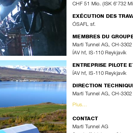
CHF 51 Mio. (ISK 6’732 Mi
EXÉCUTION DES TRA
ÓSAFL sf.
MEMBRES DU GROUP
Marti Tunnel AG, CH-3302
ÍAV hf, IS-110 Reykjavík
ENTREPRISE PILOTE 
ÍAV hf, IS-110 Reykjavík
DIRECTION TECHNIQU
Marti Tunnel AG, CH-3302
Plus…
CONTACT
Marti Tunnel AG