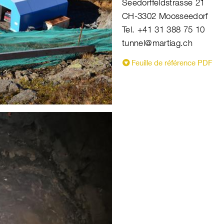
Seedorffeldstrasse 21
CH-3302 Moosseedorf
Tel. +41 31 388 75 10
tunnel@martiag.ch
Feuille de référence PDF