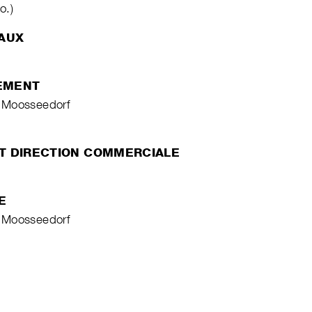
o.)
VAUX
EMENT
 Moosseedorf
ET DIRECTION COMMERCIALE
E
 Moosseedorf