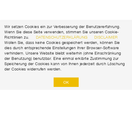
Wir setzen Cookies ein zur Verbesserung der Benutzererfahrung.
Wenn Sie diese Seite verwenden, stimmen Sie unseren Cookie-
Richtlinien zu.
DATENSCHUTZERKLÄRUNG
DISCLAIMER
Wollen Sie, dass keine Cookies gespeichert werden, können Sie
dies durch entsprechende Einstellungen Ihrer Browser-Software
verhindern. Unsere Website bleibt weiterhin (ohne Einschränkung
der Benutzung) benutzbar. Eine einmal erklärte Zustimmung zur
Speicherung der Cookies kann von Ihnen jederzeit durch Löschung
der Cookies widerrufen werden.
OK
Marti Tunnel AG
Seedorffeldstrasse 21
+41 31 388 75 10
CH-3302 Moosseedorf
tunnel@martiag.ch