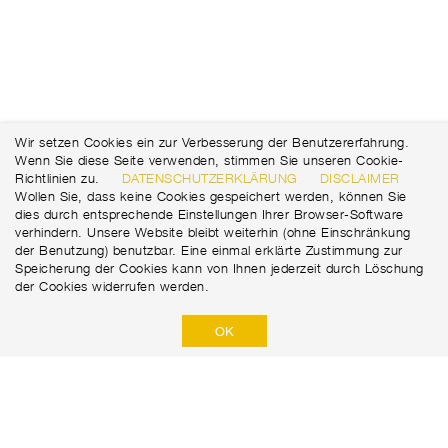
Wir setzen Cookies ein zur Verbesserung der Benutzererfahrung.
Wenn Sie diese Seite verwenden, stimmen Sie unseren Cookie-
Richtlinien zu.
DATENSCHUTZERKLÄRUNG
DISCLAIMER
Wollen Sie, dass keine Cookies gespeichert werden, können Sie
dies durch entsprechende Einstellungen Ihrer Browser-Software
verhindern. Unsere Website bleibt weiterhin (ohne Einschränkung
der Benutzung) benutzbar. Eine einmal erklärte Zustimmung zur
Speicherung der Cookies kann von Ihnen jederzeit durch Löschung
der Cookies widerrufen werden.
OK
Marti Tunnel AG
Seedorffeldstrasse 21
+41 31 388 75 10
CH-3302 Moosseedorf
tunnel@martiag.ch