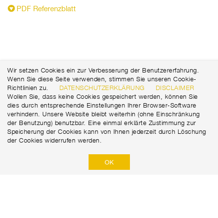
PDF Referenzblatt
Wir setzen Cookies ein zur Verbesserung der Benutzererfahrung.
Wenn Sie diese Seite verwenden, stimmen Sie unseren Cookie-
Richtlinien zu.
DATENSCHUTZERKLÄRUNG
DISCLAIMER
Wollen Sie, dass keine Cookies gespeichert werden, können Sie
dies durch entsprechende Einstellungen Ihrer Browser-Software
verhindern. Unsere Website bleibt weiterhin (ohne Einschränkung
der Benutzung) benutzbar. Eine einmal erklärte Zustimmung zur
Speicherung der Cookies kann von Ihnen jederzeit durch Löschung
der Cookies widerrufen werden.
OK
Marti Tunnel AG
Seedorffeldstrasse 21
+41 31 388 75 10
CH-3302 Moosseedorf
tunnel@martiag.ch