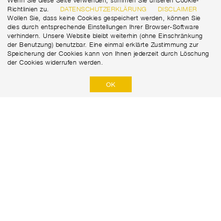
Wenn Sie diese Seite verwenden, stimmen Sie unseren Cookie-
Richtlinien zu.
DATENSCHUTZERKLÄRUNG
DISCLAIMER
Wollen Sie, dass keine Cookies gespeichert werden, können Sie
dies durch entsprechende Einstellungen Ihrer Browser-Software
verhindern. Unsere Website bleibt weiterhin (ohne Einschränkung
der Benutzung) benutzbar. Eine einmal erklärte Zustimmung zur
Speicherung der Cookies kann von Ihnen jederzeit durch Löschung
der Cookies widerrufen werden.
OK
Marti Tunnel AG
Seedorffeldstrasse 21
+41 31 388 75 10
CH-3302 Moosseedorf
tunnel@martiag.ch
DATENSCHUTZERKLÄRUNG
DISCLAIMER