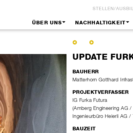
STELLEN/AUSBI
ÜBER UNS
NACHHALTIGKEIT
UPDATE FURK
BAUHERR
Matterhorn Gotthard Infra
PROJEKTVERFASSER
IG Furka Futura
(Amberg Engineering AG / 
Ingenieurbüro Heierli AG /
BAUZEIT