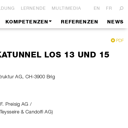
LDUNG
LERNENDE
MULTIMEDIA
EN
FR
KOMPETENZEN
REFERENZEN
NEWS
PDF
ATUNNEL LOS 13 UND 15
struktur AG, CH-3900 Brig
F. Preisig AG /
 Teysseire & Candolfi AG)