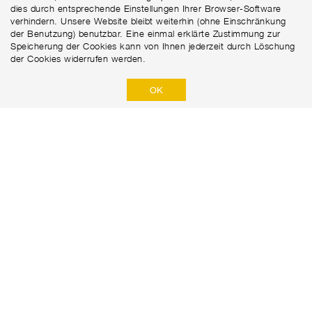
dies durch entsprechende Einstellungen Ihrer Browser-Software
verhindern. Unsere Website bleibt weiterhin (ohne Einschränkung
der Benutzung) benutzbar. Eine einmal erklärte Zustimmung zur
Speicherung der Cookies kann von Ihnen jederzeit durch Löschung
der Cookies widerrufen werden.
OK
Marti Tunnel AG
Seedorffeldstrasse 21
+41 31 388 75 10
CH-3302 Moosseedorf
tunnel@martiag.ch
DATENSCHUTZERKLÄRUNG
DISCLAIMER
IMPRESSUM​