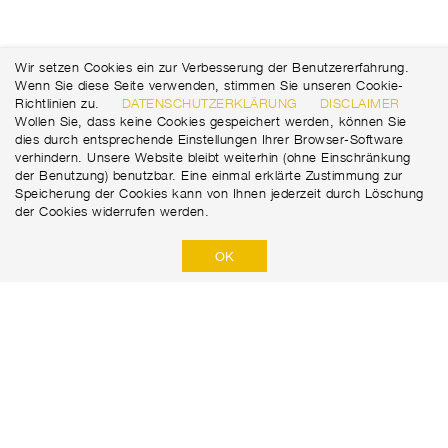
Wir setzen Cookies ein zur Verbesserung der Benutzererfahrung.
Wenn Sie diese Seite verwenden, stimmen Sie unseren Cookie-
Richtlinien zu.
DATENSCHUTZERKLÄRUNG
DISCLAIMER
Wollen Sie, dass keine Cookies gespeichert werden, können Sie
dies durch entsprechende Einstellungen Ihrer Browser-Software
verhindern. Unsere Website bleibt weiterhin (ohne Einschränkung
der Benutzung) benutzbar. Eine einmal erklärte Zustimmung zur
Speicherung der Cookies kann von Ihnen jederzeit durch Löschung
der Cookies widerrufen werden.
OK
Marti Tunnel AG
Seedorffeldstrasse 21
+41 31 388 75 10
CH-3302 Moosseedorf
tunnel@martiag.ch