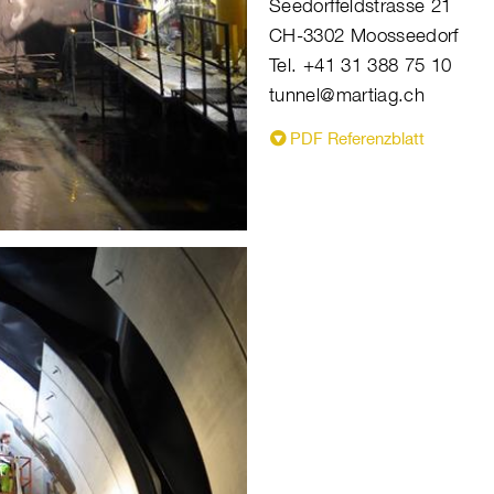
Seedorffeldstrasse 21
CH-3302 Moosseedorf
Tel. +41 31 388 75 10
tunnel@martiag.ch
PDF Referenzblatt