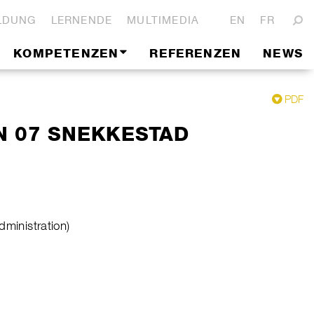
LDUNG
LERNENDE
MULTIMEDIA
EN
FR
KOMPETENZEN
REFERENZEN
NEWS
PDF
N 07 SNEKKESTAD
dministration)