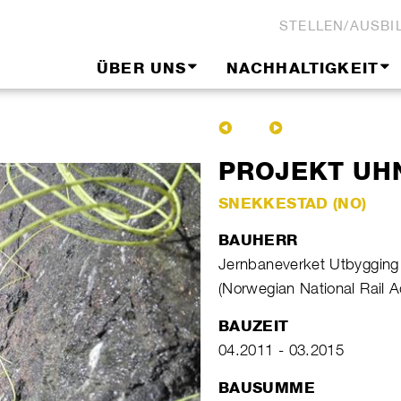
STELLEN/AUSBI
ÜBER UNS
NACHHALTIGKEIT
PROJEKT UH
SNEKKESTAD (NO)
BAUHERR
Jernbaneverket Utbygging
(Norwegian National Rail A
BAUZEIT
04.2011 - 03.2015
BAUSUMME