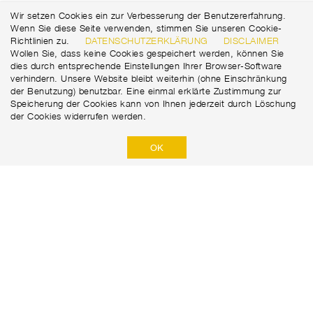
Wir setzen Cookies ein zur Verbesserung der Benutzererfahrung.
Wenn Sie diese Seite verwenden, stimmen Sie unseren Cookie-
Richtlinien zu.
DATENSCHUTZERKLÄRUNG
DISCLAIMER
Wollen Sie, dass keine Cookies gespeichert werden, können Sie
dies durch entsprechende Einstellungen Ihrer Browser-Software
verhindern. Unsere Website bleibt weiterhin (ohne Einschränkung
der Benutzung) benutzbar. Eine einmal erklärte Zustimmung zur
Speicherung der Cookies kann von Ihnen jederzeit durch Löschung
der Cookies widerrufen werden.
OK
Marti Tunnel AG
Seedorffeldstrasse 21
+41 31 388 75 10
CH-3302 Moosseedorf
tunnel@martiag.ch
DATENSCHUTZERKLÄRUNG